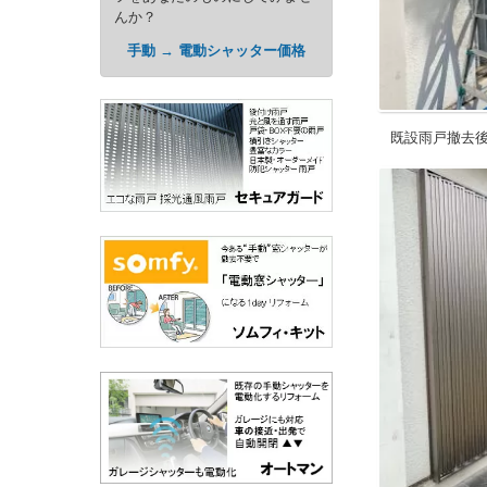
んか？
手動 → 電動シャッター価格
既設雨戸撤去