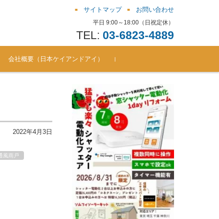
サイトマップ
お問い合わせ
平日 9:00～18:00（日祝定休）
TEL:
03-6823-4889
会社概要（日本ケイアンドアイ）
お問い合わせ窓口（シャッ
よくある質問（FAQ） ソム
シャッター電動化リフォー
シャッター電動化リフォー
シャッター電動化リフォー
シャッター電動化リフォー
シャッター電動化リフォー
シャッター電動化リフォー
ター電動化/後付通風雨戸 ほ
フィキット
ムBlog（201810-201711）
ムBlog（201711-201612）
ムBlog（201612-201510）
ムBlog（201510-201410）
ムBlog（201410-201312）
ムBlog（201312-201305）
か）
2022年4月3日
通風雨戸