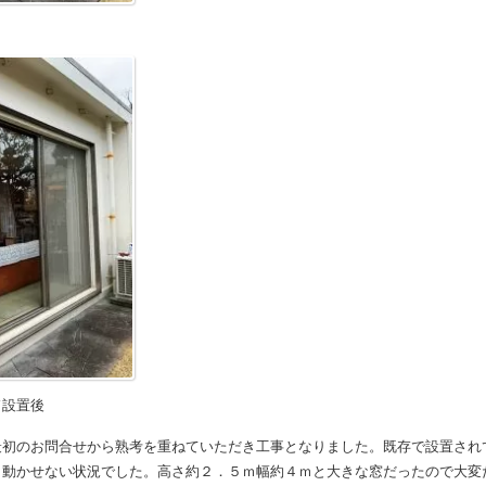
設置後
最初のお問合せから熟考を重ねていただき工事となりました。既存で設置され
も動かせない状況でした。高さ約２．５ｍ幅約４ｍと大きな窓だったので大変