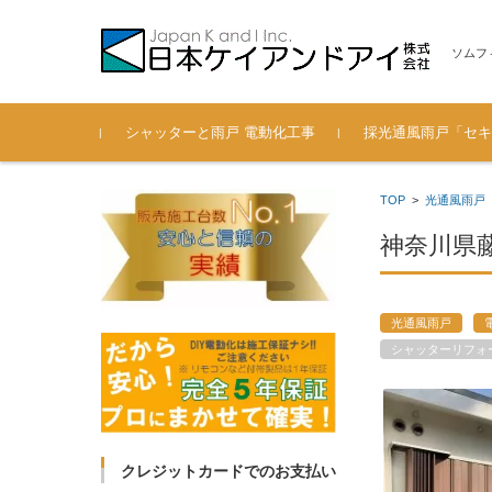
ソムフ
コンテンツに移動
シャッターと雨戸 電動化工事
採光通風雨戸「セキ
電動シャッター 後付通風雨
過去の施工実績も紹介（201
安心の認定施工会社
弊社へのお問い合わせ
製品寸法 一覧（セキ
TOP
>
光通風雨戸
戸の工事ブログ
3年～2018年）
ード 光通風雨戸）
神奈川県
光通風雨戸
シャッターリフォ
クレジットカードでのお支払い