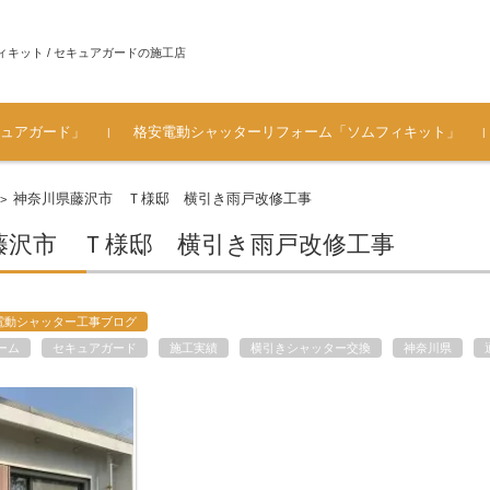
ィキット / セキュアガードの施工店
ュアガード」
格安電動シャッターリフォーム「ソムフィキット」
ュアガ
ソムフィキットとは？
手動シャッターを電動シャ
ソムフィキット設置時・電
シャッター電動化工事 施工
[価格表 工事料金] シャッタ
メーカ対応一覧（シャッタ
よくある質問（FAQ） ソム
お客様の声・ご感想
ガレージのシャッター 車庫
神奈川県藤沢市 Ｔ様邸 横引き雨戸改修工事
>
ッターにリフォームするメ
動化工事の注意
の流れ～電源部分の仕上が
ー電動化・ソムフィキット
ーメーカー / ハウスメーカ
フィキット
シャッターの電動リフォー
リット
り
費用
ー）
ム
藤沢市 Ｔ様邸 横引き雨戸改修工事
電動シャッター工事ブログ
ーム
セキュアガード
施工実績
横引きシャッター交換
神奈川県