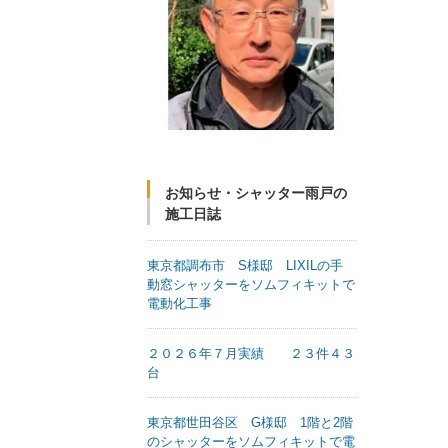
お知らせ・シャッター雨戸の
施工日誌
東京都調布市 S様邸 LIXILの手
動窓シャッターをソムフィキットで
電動化工事
２０２６年７月実績 ２３件４３
台
東京都世田谷区 G様邸 1階と2階
のシャッターをソムフィキットで電