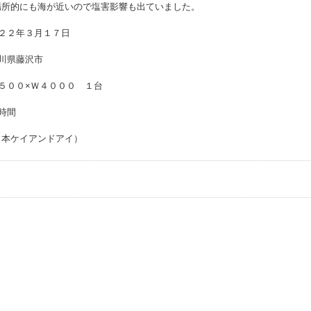
場所的にも海が近いので塩害影響も出ていました。
２２年３月１７日
川県藤沢市
５００×Ｗ４０００ １台
時間
日本ケイアンドアイ）
事