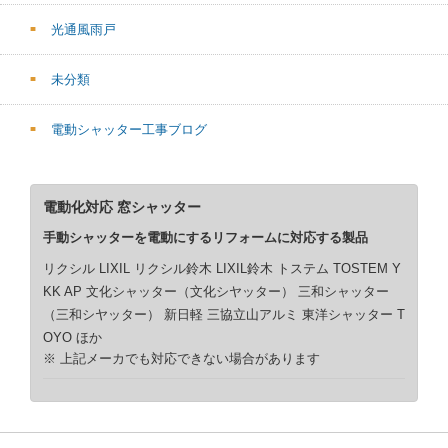
光通風雨戸
未分類
電動シャッター工事ブログ
電動化対応 窓シャッター
手動シャッターを電動にするリフォームに対応する製品
リクシル LIXIL リクシル鈴木 LIXIL鈴木 トステム TOSTEM Y
KK AP 文化シャッター（文化シヤッター） 三和シャッター
（三和シヤッター） 新日軽 三協立山アルミ 東洋シャッター T
OYO ほか
※ 上記メーカでも対応できない場合があります