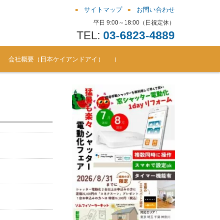
サイトマップ
お問い合わせ
平日 9:00～18:00（日祝定休）
TEL:
03-6823-4889
会社概要（日本ケイアンドアイ）
お問い合わせ窓口（シャッ
よくある質問（FAQ） ソム
シャッター電動化リフォー
シャッター電動化リフォー
シャッター電動化リフォー
シャッター電動化リフォー
シャッター電動化リフォー
シャッター電動化リフォー
ター電動化/後付通風雨戸 ほ
フィキット
ムBlog（201810-201711）
ムBlog（201711-201612）
ムBlog（201612-201510）
ムBlog（201510-201410）
ムBlog（201410-201312）
ムBlog（201312-201305）
か）