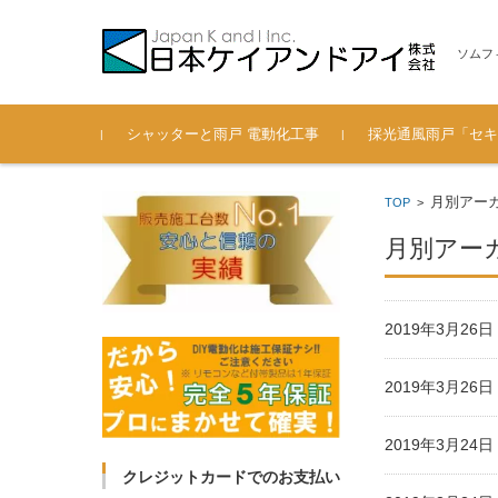
ソムフ
コンテンツに移動
シャッターと雨戸 電動化工事
採光通風雨戸「セキ
電動シャッター 後付通風雨
過去の施工実績も紹介（201
安心の認定施工会社
弊社へのお問い合わせ
製品寸法 一覧（セキ
月別アーカイ
TOP
>
戸の工事ブログ
3年～2018年）
ード 光通風雨戸）
月別アーカイ
2019年3月2
2019年3月2
2019年3月2
クレジットカードでのお支払い