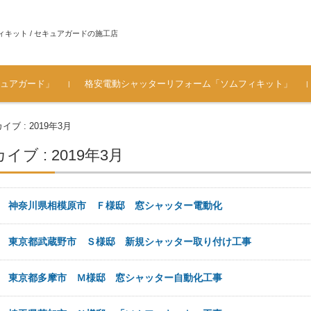
ィキット / セキュアガードの施工店
ュアガード」
格安電動シャッターリフォーム「ソムフィキット」
ュアガ
ソムフィキットとは？
手動シャッターを電動シャ
ソムフィキット設置時・電
シャッター電動化工事 施工
[価格表 工事料金] シャッタ
メーカ対応一覧（シャッタ
よくある質問（FAQ） ソム
お客様の声・ご感想
ガレージのシャッター 車庫
ブ : 2019年3月
ッターにリフォームするメ
動化工事の注意
の流れ～電源部分の仕上が
ー電動化・ソムフィキット
ーメーカー / ハウスメーカ
フィキット
シャッターの電動リフォー
リット
り
費用
ー）
ム
ブ : 2019年3月
6日
神奈川県相模原市 Ｆ様邸 窓シャッター電動化
6日
東京都武蔵野市 Ｓ様邸 新規シャッター取り付け工事
4日
東京都多摩市 Ｍ様邸 窓シャッター自動化工事