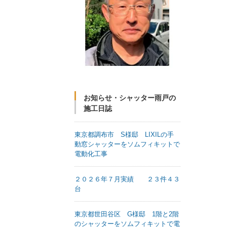
お知らせ・シャッター雨戸の
施工日誌
東京都調布市 S様邸 LIXILの手
動窓シャッターをソムフィキットで
電動化工事
２０２６年７月実績 ２３件４３
台
東京都世田谷区 G様邸 1階と2階
のシャッターをソムフィキットで電