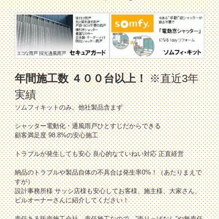
年間施工数 ４００台以上！
※直近3年
実績
ソムフィキットのみ。他社製品含まず
シャッター電動化・通風雨戸ひとすじだからできる
顧客満足度 98.8%の安心施工
トラブルが発生しても安心 良心的なていねい対応 正直経営
納品のトラブルや製品自体の不具合は発生率0%！（あたりまえで
すが）
設計事務所様 サッシ店様も安心してお客様、施主様、大家さん、
ビルオーナーさんに紹介してください！
責任ある販売施工会社、責任施工なので、”売りっぱなし”や無責任