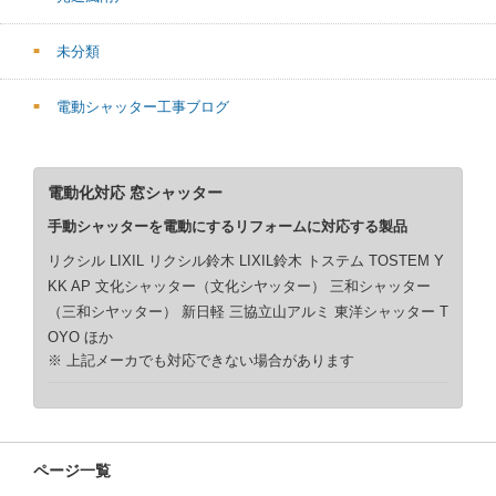
未分類
電動シャッター工事ブログ
電動化対応 窓シャッター
手動シャッターを電動にするリフォームに対応する製品
リクシル LIXIL リクシル鈴木 LIXIL鈴木 トステム TOSTEM Y
KK AP 文化シャッター（文化シヤッター） 三和シャッター
（三和シヤッター） 新日軽 三協立山アルミ 東洋シャッター T
OYO ほか
※ 上記メーカでも対応できない場合があります
ページ一覧