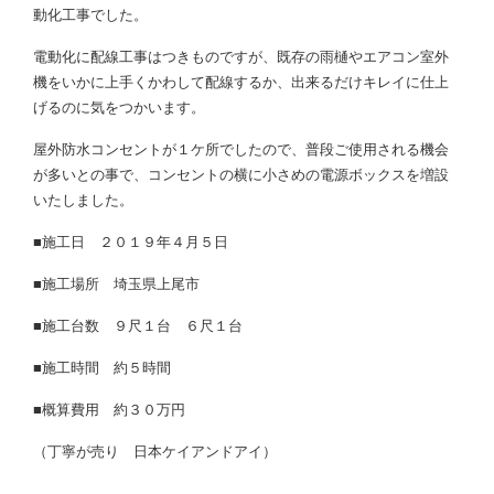
動化工事でした。
電動化に配線工事はつきものですが、既存の雨樋やエアコン室外
機をいかに上手くかわして配線するか、出来るだけキレイに仕上
げるのに気をつかいます。
屋外防水コンセントが１ケ所でしたので、普段ご使用される機会
が多いとの事で、コンセントの横に小さめの電源ボックスを増設
いたしました。
■施工日 ２０１９年４月５日
■施工場所 埼玉県上尾市
■施工台数 ９尺１台 ６尺１台
■施工時間 約５時間
■概算費用 約３０万円
（丁寧が売り 日本ケイアンドアイ）