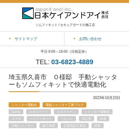
ソムフィキット / セキュアガードの施工店
サイトマップ
お問い合わせ
平日 9:00～18:00（日祝定休）
TEL:
03-6823-4889
埼玉県久喜市 Ｏ様邸 手動シャッタ
ーもソムフィキットで快適電動化
2023年10月23日
シャッター電動化
電動シャッター工事ブログ
Somfy
エキスパート
コネクスーン
シャッター電動化
スマホ
ソムフィキット
リモコン
埼玉県
快適
手動シャッター
施工実績
正規指定工事店
防犯