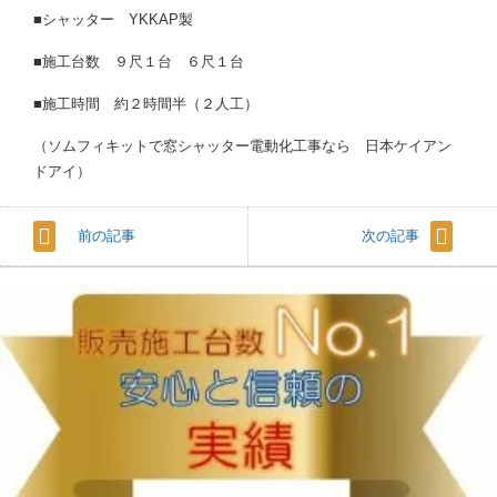
■シャッター YKKAP製
■施工台数 ９尺１台 ６尺１台
■施工時間 約２時間半（２人工）
（ソムフィキットで窓シャッター電動化工事なら 日本ケイアン
ドアイ）
前の記事
次の記事