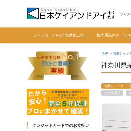
ソムフ
コンテンツに移動
シャッターと雨戸 電動化工事
採光通風雨戸「セキ
電動シャッター 後付通風雨
過去の施工実績も紹介（201
安心の認定施工会社
弊社へのお問い合わせ
製品寸法 一覧（セキ
TOP
>
電動シャッ
戸の工事ブログ
3年～2018年）
ード 光通風雨戸）
神奈川県
電動シャッター工
光通風雨戸
クレジットカードでのお支払い