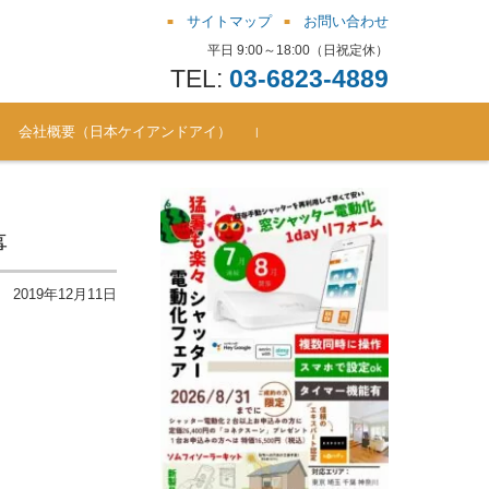
サイトマップ
お問い合わせ
平日 9:00～18:00（日祝定休）
TEL:
03-6823-4889
会社概要（日本ケイアンドアイ）
お問い合わせ窓口（シャッ
よくある質問（FAQ） ソム
シャッター電動化リフォー
シャッター電動化リフォー
シャッター電動化リフォー
シャッター電動化リフォー
シャッター電動化リフォー
シャッター電動化リフォー
ター電動化/後付通風雨戸 ほ
フィキット
ムBlog（201810-201711）
ムBlog（201711-201612）
ムBlog（201612-201510）
ムBlog（201510-201410）
ムBlog（201410-201312）
ムBlog（201312-201305）
か）
事
2019年12月11日