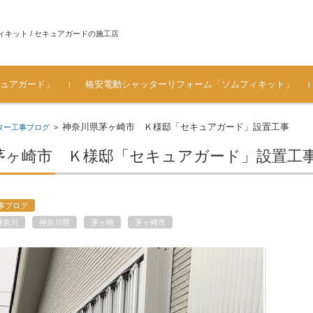
ィキット / セキュアガードの施工店
ュアガード」
格安電動シャッターリフォーム「ソムフィキット」
ュアガ
ソムフィキットとは？
手動シャッターを電動シャ
ソムフィキット設置時・電
シャッター電動化工事 施工
[価格表 工事料金] シャッタ
メーカ対応一覧（シャッタ
よくある質問（FAQ） ソム
お客様の声・ご感想
ガレージのシャッター 車庫
神奈川県茅ヶ崎市 Ｋ様邸「セキュアガード」設置工事
ター工事ブログ
>
ッターにリフォームするメ
動化工事の注意
の流れ～電源部分の仕上が
ー電動化・ソムフィキット
ーメーカー / ハウスメーカ
フィキット
シャッターの電動リフォー
リット
り
費用
ー）
ム
茅ヶ崎市 Ｋ様邸「セキュアガード」設置工
事ブログ
神奈川
神奈川県
茅ヶ崎
茅ヶ崎市