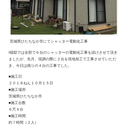
茨城県ひたちなか市にてシャッター電動化工事
I様邸では全部で６台のシャッターの電動化工事を請けさせて頂き
ましたが、先月、現調の際に２台を現地加工で工事させていただ
き、今日は残りの４台の工事でした。
■施工日
２０１８ねん１０月１５日
■施工場所
茨城県ひたちなか市
■施工台数
６尺４台
■施工時間
約７時間（２人）