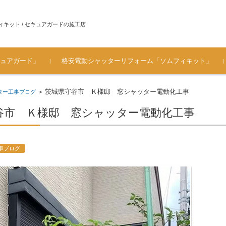
ィキット / セキュアガードの施工店
ュアガード」
格安電動シャッターリフォーム「ソムフィキット」
ュアガ
ソムフィキットとは？
手動シャッターを電動シャ
ソムフィキット設置時・電
シャッター電動化工事 施工
[価格表 工事料金] シャッタ
メーカ対応一覧（シャッタ
よくある質問（FAQ） ソム
お客様の声・ご感想
ガレージのシャッター 車庫
茨城県守谷市 Ｋ様邸 窓シャッター電動化工事
ター工事ブログ
>
ッターにリフォームするメ
動化工事の注意
の流れ～電源部分の仕上が
ー電動化・ソムフィキット
ーメーカー / ハウスメーカ
フィキット
シャッターの電動リフォー
リット
り
費用
ー）
ム
谷市 Ｋ様邸 窓シャッター電動化工事
事ブログ