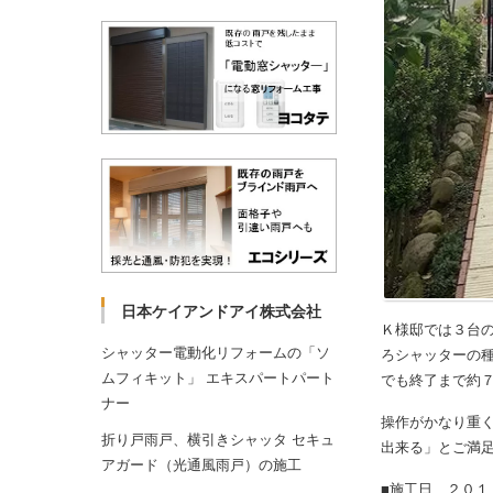
日本ケイアンドアイ株式会社
Ｋ様邸では３台
シャッター電動化リフォームの「ソ
ろシャッターの
ムフィキット」 エキスパートパート
でも終了まで約
ナー
操作がかなり重
折り戸雨戸、横引きシャッタ セキュ
出来る」とご満
アガード（光通風雨戸）の施工
■施工日 ２０１