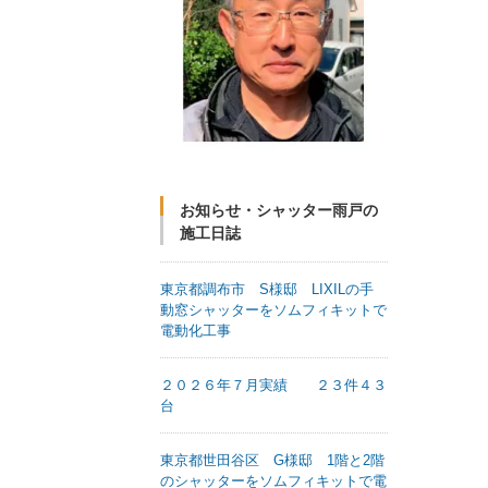
お知らせ・シャッター雨戸の
施工日誌
東京都調布市 S様邸 LIXILの手
動窓シャッターをソムフィキットで
電動化工事
２０２６年７月実績 ２３件４３
台
東京都世田谷区 G様邸 1階と2階
のシャッターをソムフィキットで電