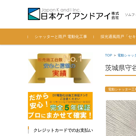
ソムフ
コンテンツに移動
シャッターと雨戸 電動化工事
採光通風雨戸「セキ
電動シャッター 後付通風雨
過去の施工実績も紹介（201
安心の認定施工会社
弊社へのお問い合わせ
製品寸法 一覧（セキ
TOP
>
電動シャッ
戸の工事ブログ
3年～2018年）
ード 光通風雨戸）
茨城県守
電動シャッター工
クレジットカードでのお支払い