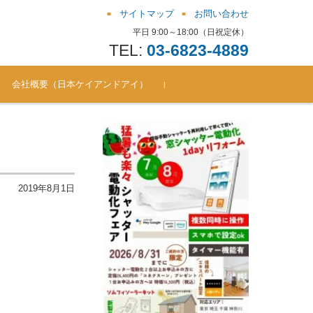
サイトマップ
お問い合わせ
平日 9:00～18:00（日祝定休）
TEL:
03-6823-4889
会社概要（日本ケイアンドアイ）
お問い合わせ窓口（シャッ
よくある質問（FAQ） ソム
シャッター電動化リフォー
シャッター電動化リフォー
シャッター電動化リフォー
シャッター電動化リフォー
シャッター電動化リフォー
シャッター電動化リフォー
ター電動化/後付通風雨戸 ほ
フィキット
ムBlog（201810-201711）
ムBlog（201711-201612）
ムBlog（201612-201510）
ムBlog（201510-201410）
ムBlog（201410-201312）
ムBlog（201312-201305）
か）
2019年8月1日