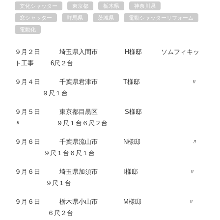
文化シャッター
東京都
栃木県
神奈川県
窓シャッター
群馬県
茨城県
電動シャッターリフォーム
電動化
９月２日 埼玉県入間市 H様邸 ソムフィキッ
ト工事 6尺２台
９月４日 千葉県君津市 T様邸 〃
９尺１台
９月５日 東京都目黒区 S様邸
〃 ９尺１台６尺２台
９月６日 千葉県流山市 N様邸 〃
９尺１台６尺１台
９月６日 埼玉県加須市 I様邸 〃
９尺１台
９月６日 栃木県小山市 M様邸 〃
６尺２台