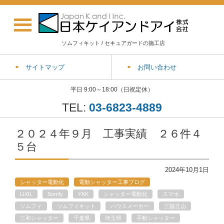
ソムフィキット / セキュアガードの施工店
サイトマップ
お問い合わせ
平日 9:00～18:00（日祝定休）
TEL:
03-6823-4889
２０２４年９月 工事実績 ２６件４
５台
2024年10月1日
シャッター電動化
電動シャッター工事ブログ
LIXIL
Somfy
YKK
シャッター電動化
スマホ
ソムフィ
ソムフィキット
ハウスメーカー
三協立山
三和シャッター
千葉県
埼玉県
手動シャッター