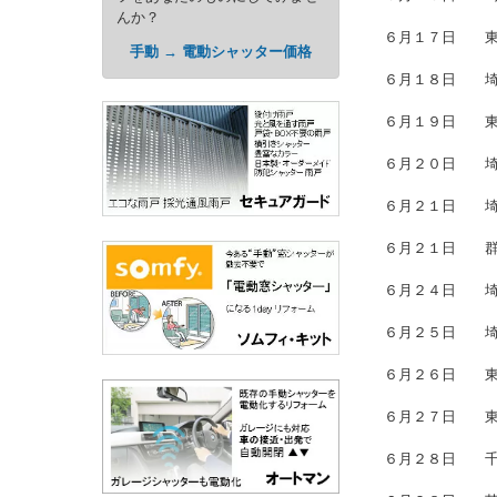
んか？
６月１７日
手動 → 電動シャッター価格
６月１８日
６月１９日
６月２０
６月２１
６月２１
６月２４
６月２５日
６月２６
６月２７日
６月２８