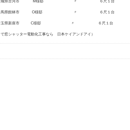
日 茨城県古河市 M様邸 〃 ６尺１台
日 群馬県館林市 O様邸 〃 ６尺１台
日 埼玉県新座市 C様邸 〃 ６尺１台
トで窓シャッター電動化工事なら 日本ケイアンドアイ）
事