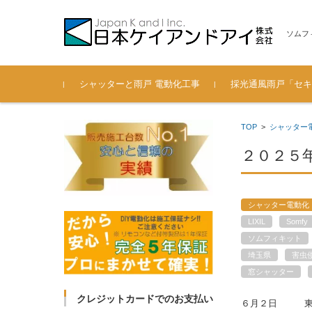
ソムフ
コンテンツに移動
シャッターと雨戸 電動化工事
採光通風雨戸「セキ
電動シャッター 後付通風雨
過去の施工実績も紹介（201
安心の認定施工会社
弊社へのお問い合わせ
製品寸法 一覧（セキ
TOP
>
シャッター
戸の工事ブログ
3年～2018年）
ード 光通風雨戸）
２０２５
シャッター電動化
LIXIL
Somfy
ソムフィキット
埼玉県
害虫
窓シャッター
クレジットカードでのお支払い
６月２日 東