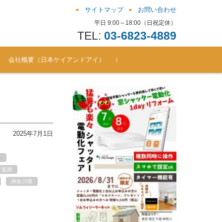
サイトマップ
お問い合わせ
平日 9:00～18:00（日祝定休）
TEL:
03-6823-4889
会社概要（日本ケイアンドアイ）
お問い合わせ窓口（シャッ
よくある質問（FAQ） ソム
シャッター電動化リフォー
シャッター電動化リフォー
シャッター電動化リフォー
シャッター電動化リフォー
シャッター電動化リフォー
シャッター電動化リフォー
ター電動化/後付通風雨戸 ほ
フィキット
ムBlog（201810-201711）
ムBlog（201711-201612）
ムBlog（201612-201510）
ムBlog（201510-201410）
ムBlog（201410-201312）
ムBlog（201312-201305）
か）
2025年7月1日
リ
千葉県
神奈川県