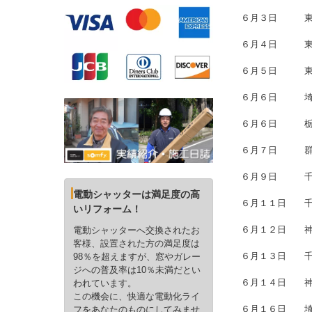
６月３日
６月４日
６月５日
６月６日
６月６日
６月７日
６月９日
電動シャッターは満足度の高
６月１１
いリフォーム！
６月１２
電動シャッターへ交換されたお
客様、設置された方の満足度は
６月１３
98％を超えますが、窓やガレー
ジへの普及率は10％未満だとい
６月１４日
われています。
この機会に、快適な電動化ライ
６月１６
フをあなたのものにしてみませ