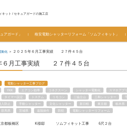
ィキット / セキュアガードの施工店
ュアガード」
格安電動シャッターリフォーム「ソムフィキット」
ュアガ
ソムフィキットとは？
手動シャッターを電動シャ
ソムフィキット設置時・電
シャッター電動化工事 施工
[価格表 工事料金] シャッタ
メーカ対応一覧（シャッタ
よくある質問（FAQ） ソム
お客様の声・ご感想
ガレージのシャッター 車庫
２０２５年６月工事実績 ２７件４５台
電動化
>
ッターにリフォームするメ
動化工事の注意
の流れ～電源部分の仕上が
ー電動化・ソムフィキット
ーメーカー / ハウスメーカ
フィキット
シャッターの電動リフォー
リット
り
費用
ー）
ム
年６月工事実績 ２７件４５台
電動シャッター工事ブログ
YKK
エアコン効率
コネクスーン
シャッター電動化
スマホアプ
タイマー設定
トステム
リモコン
三協立山
三和シャッター
侵入防止
手動シャッター
文化シャッター
新日軽
東京都
栃木県
群馬県
茨城県
遠隔操作
防犯
電動シャッターリフォーム
京都板橋区 K様邸 ソムフィキット工事 6尺２台