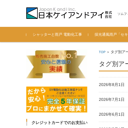
ソムフ
コンテンツに移動
シャッターと雨戸 電動化工事
採光通風雨戸「セキ
電動シャッター 後付通風雨
過去の施工実績も紹介（201
安心の認定施工会社
弊社へのお問い合わせ
製品寸法 一覧（セキ
タグ別アー
TOP
>
戸の工事ブログ
3年～2018年）
ード 光通風雨戸）
タグ別アー
2026年8月1
2026年7月1
2026年6月1
クレジットカードでのお支払い