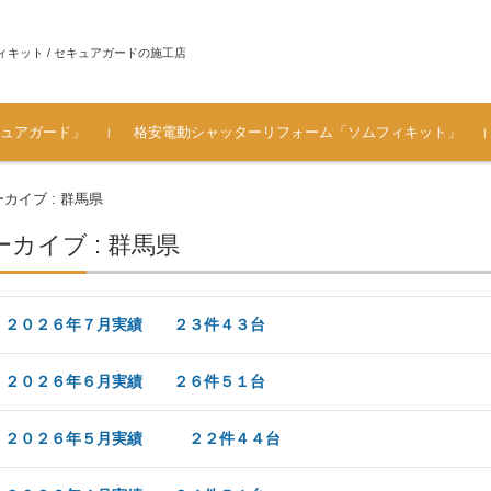
ィキット / セキュアガードの施工店
ュアガード」
格安電動シャッターリフォーム「ソムフィキット」
ュアガ
ソムフィキットとは？
手動シャッターを電動シャ
ソムフィキット設置時・電
シャッター電動化工事 施工
[価格表 工事料金] シャッタ
メーカ対応一覧（シャッタ
よくある質問（FAQ） ソム
お客様の声・ご感想
ガレージのシャッター 車庫
カイブ : 群馬県
ッターにリフォームするメ
動化工事の注意
の流れ～電源部分の仕上が
ー電動化・ソムフィキット
ーメーカー / ハウスメーカ
フィキット
シャッターの電動リフォー
リット
り
費用
ー）
ム
カイブ : 群馬県
日
２０２６年７月実績 ２３件４３台
日
２０２６年６月実績 ２６件５１台
日
２０２６年５月実績 ２２件４４台