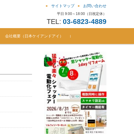
サイトマップ
お問い合わせ
平日 9:00～18:00（日祝定休）
TEL:
03-6823-4889
会社概要（日本ケイアンドアイ）
お問い合わせ窓口（シャッ
よくある質問（FAQ） ソム
シャッター電動化リフォー
シャッター電動化リフォー
シャッター電動化リフォー
シャッター電動化リフォー
シャッター電動化リフォー
シャッター電動化リフォー
ター電動化/後付通風雨戸 ほ
フィキット
ムBlog（201810-201711）
ムBlog（201711-201612）
ムBlog（201612-201510）
ムBlog（201510-201410）
ムBlog（201410-201312）
ムBlog（201312-201305）
か）